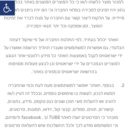
פתח
למכור מוצר כלשהו ו/או כי כל המוצרים המוצגים באתר בכל מועד
נתון יהיו זמינים למכירה במלאי החברה וכי הם יהיו ניתנים לאספקה
מיידית. על הלקוח ליצור קשר עם החברה על מנת לברר את זמינות
המוצר, זמן אספקה וכל יתר תנאי המכירה
.
האתר יכלול בעתיד, לפי החלטת החברה ועל פי שיקול דעתה
הבלעדי, גם אפשרות למשתמשים שעברו תהליך הרשמה ואושרו על
ידי ישראטויס לקבל באמצעות האתר כל מידע רלוונטי אחר הנוגע
למוצרים הנמכרים על ידי ישראטויס וכן לבצע פעולות מסוימות
בהרשאת ישראטויס וכמפורט באתר
.
בנוסף, האתר יאפשר למשתמשים מעת לעת וכפי שהחברה
תמצא לנכון, לעשות בו שימושים נוספים, ובכלל זה לעיין ו/או
להגיב ואו להעלות סוגי תוכן שונים כגון טקסט, מידע, נתונים,
קישורים, תווים, סמלים, קבצי קול, וידאו, תמונות, סרטונים.
מובהר כי הסרטונים יועלו לאתר
U TUBE
,
facebook
ודומיהם,
וכי המשתמש מודע לכך ולכל ההשלכות שיש להעלאת סרטונים