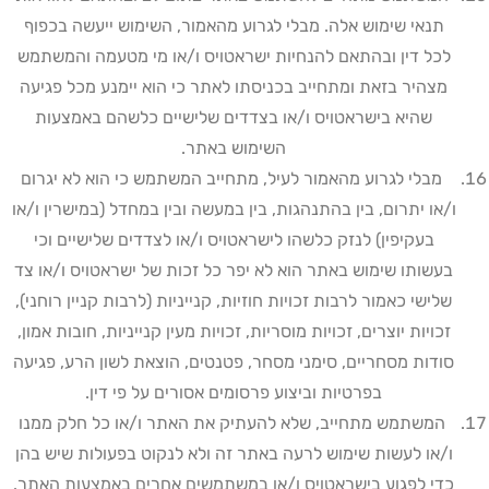
תנאי שימוש אלה. מבלי לגרוע מהאמור, השימוש ייעשה בכפוף
לכל דין ובהתאם להנחיות ישראטויס ו/או מי מטעמה והמשתמש
מצהיר בזאת ומתחייב בכניסתו לאתר כי הוא יימנע מכל פגיעה
שהיא בישראטויס ו/או בצדדים שלישיים כלשהם באמצעות
השימוש באתר
.
מבלי לגרוע מהאמור לעיל, מתחייב המשתמש כי הוא לא יגרום
ו/או יתרום, בין בהתנהגות, בין במעשה ובין במחדל (במישרין ו/או
בעקיפין) לנזק כלשהו לישראטויס ו/או לצדדים שלישיים וכי
בעשותו שימוש באתר הוא לא יפר כל זכות של ישראטויס ו/או צד
שלישי כאמור לרבות זכויות חוזיות, קנייניות (לרבות קניין רוחני),
זכויות יוצרים, זכויות מוסריות, זכויות מעין קנייניות, חובות אמון,
סודות מסחריים, סימני מסחר, פטנטים, הוצאת לשון הרע, פגיעה
בפרטיות וביצוע פרסומים אסורים על פי דין
.
המשתמש מתחייב, שלא להעתיק את האתר ו/או כל חלק ממנו
ו/או לעשות שימוש לרעה באתר זה ולא לנקוט בפעולות שיש בהן
כדי לפגוע בישראטויס ו/או במשתמשים אחרים באמצעות האתר.