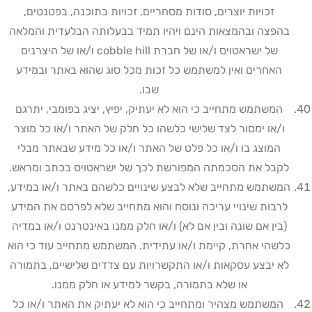
זכויות יוצרים, סודות מסחריים, זכויות בתוכנה, בפטנטים,
בהפצה ובהמצאות הינם ויהיו תמיד בבעלותה הבלעדית והמלאה
של ישראטויס ו/או של חברת
cobble hill
ו/או של היצרנים
האחרים ואין למשתמש כל זכות מכל סוג שהוא באתר ובמידע
שבו
.
המשתמש מתחייב כי הוא לא יעתיק, יפיץ, יציג בפומבי, יתרגם
ו/או ימסור לצד שלישי כלשהו כל חלק של האתר ו/או כל מוצר
המוצג בו ו/או כל פלט של האתר ו/או כל מידע שבאתר מבלי
לקבל את הסכמתה המפורשת לכך של ישראטויס בכתב ומראש
.
המשתמש מתחייב שלא לבצע שינויים כלשהם באתר ו/או במידע,
לרבות שינויי עריכה ונוסח והוא מתחייב שלא לפרסם את המידע
(בין אם שונה ובין אם לא) ו/או חלק ממנו באינטרנט ו/או במדיה
כלשהי אחרת, קיימת ו/או עתידית. המשתמש מתחייב עוד כי הוא
לא יבצע עסקאות ו/או התקשרויות עם צדדים שלישיים, בתמורה
או שלא בתמורה, בקשר למידע או חלק ממנו
.
המשתמש מצהיר ומתחייב כי הוא לא יעתיק את האתר ו/או כל