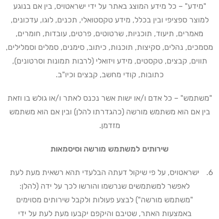
"מידע" – כל מידע המוצג באתר על ידי ישראטויס, בין אם בנוגע
למוצר ספציפי ובין בכלל, מידע טקסטואלי, תכנים, לוגו, עדכונים,
מאמרים, תיעוד, תוכניות, שרטוטים, פרטים, עובדות, חומרים,
מסמכים, נהלים, סקיצות, תוכנות, כיתוב, סימנים, סמלים וסמלילים,
תווים, קבצים, טקסטים, מידע ויזואלי (לרבות תמונות וסרטונים),
כתובות, קודי מחשב, קבצים וכיו"ב
.
"משתמש" – כל אדם ו/או ישות אשר נכנס לאתר ו/או גולש בו וזאת
בין אם הוא משתמש מורשה (כהגדרתו להלן) ובין אם הוא משתמש
מזדמן
.
שירותים למשתמש מורשה וסיסמאות
ישראטויס, על פי שיקול דעתה הבלעדי תהא רשאית מעת לעת
לאפשר למשתמשים שנרשמו והורשו לכך על ידה (להלן:
"משתמש מורשה") לבצע פעולות ולקבל שירותים מסוימים
באמצעות האתר, שטיבם והיקפם יקבעו מעת לעת על ידי