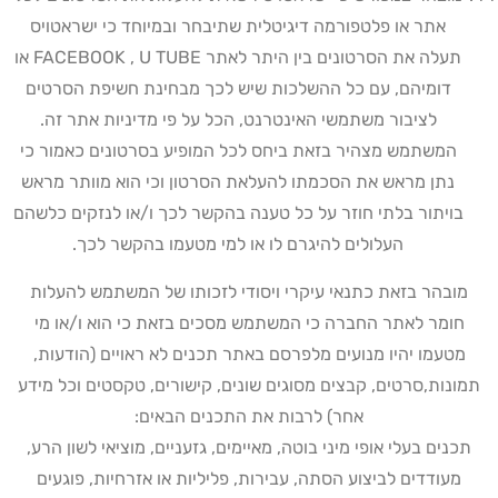
אתר או פלטפורמה דיגיטלית שתיבחר ובמיוחד כי ישראטויס
תעלה את הסרטונים בין היתר לאתר
U TUBE
,
FACEBOOK
או
דומיהם, עם כל ההשלכות שיש לכך מבחינת חשיפת הסרטים
לציבור משתמשי האינטרנט, הכל על פי מדיניות אתר זה.
המשתמש מצהיר בזאת ביחס לכל המופיע בסרטונים כאמור כי
נתן מראש את הסכמתו להעלאת הסרטון וכי הוא מוותר מראש
בויתור בלתי חוזר על כל טענה בהקשר לכך ו/או לנזקים כלשהם
העלולים להיגרם לו או למי מטעמו בהקשר לכך
.
מובהר בזאת כתנאי עיקרי ויסודי לזכותו של המשתמש להעלות
חומר לאתר החברה כי המשתמש מסכים בזאת כי הוא ו/או מי
מטעמו יהיו מנועים מלפרסם באתר תכנים לא ראויים (הודעות,
תמונות,סרטים, קבצים מסוגים שונים, קישורים, טקסטים וכל מידע
אחר) לרבות את התכנים הבאים
:
תכנים בעלי אופי מיני בוטה, מאיימים, גזעניים, מוציאי לשון הרע,
מעודדים לביצוע הסתה, עבירות, פליליות או אזרחיות, פוגעים