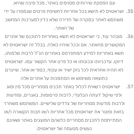
עם הפסקת שירותים מסוימים באתר, מכל סיבה שהיא
.
ישראטויס לא תישא בכל אחריות לחשיפת פרטים שנמסרו על ידי
משתמש לאתר במקרה של חדירה שלא כדין למערכות המחשב
של האתר
.
מובהר עוד, כי ישראטויס לא תשא באחריות לתוכנם של אתרים
המקושרים מהאתר, אם וככל שיהיו כאלה. בכלל זה ישראטויס לא
תשא באחריות למידע המתפרסם באתרים הנ"ל לרבות שלמותו,
דיוקו, עדכניותו ונכונותו או כל פרט אחר הקשור עמו. ישראטויס
לא תהיה אחראית לכל נזק ישיר או עקיף, כספי או אחר, שייגרם
כתוצאה משימוש או הסתמכות על אתרים אלה
ישראטויס רשאית לכלול באתר תכנים מסחריים מכל מין וסוג
ולפי שיקול דעתה הבלעדי, לרבות פרסומות, באנרים, ומודעות
ולרבות מודעות מסחריות של צדדים שלישיים. המשתמש משחרר
בזאת ופוטר את ישראטויס מכל אחריות ו/או חבות הקשורה ו/או
המתייחסת לתכנים מסחריים כלשהם המוצגים באתר ושאינם
נעשים מטעמה של ישראטויס
.