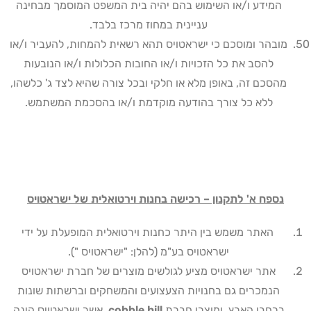
המידע ו/או השימוש בהם יהיה בית המשפט המוסמך מבחינה
עניינית במחוז מרכז בלבד
.
מובהר ומוסכם כי ישראטויס תהא רשאית להמחות, להעביר ו/או
להסב את כל הזכויות ו/או החובות הכלולות ו/או הנובעות
מהסכם זה, באופן מלא או חלקי ובכל צורה שהיא לצד ג' כלשהו,
ללא כל צורך בהודעה מוקדמת ו/או בהסכמת המשתמש
.
נספח א' לתקנון – רכישה בחנות וירטואלית של ישראטויס
האתר משמש בין היתר כחנות וירטואלית המופעלת על ידי
ישראטויס בע"מ (להלן: "ישראטויס ").
אתר ישראטויס מציע לגולשים מוצרים של חברת ישראטויס
הנמכרים גם בחנויות הצעצועים והמשחקים וברשתות שונות
ברחבי הארץ, ומוצרי חברת
cobble hill
, אשר ישראטויס הינה