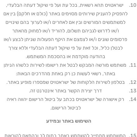
ישראטויס תהא רשאית, בכל עת ועל פי שיקול דעתה הבלעדי,
להפסיק להעניק שירותים מסוימים באתר (כולם או חלקם) בין אם
למשתמשים המורשים ובין אם לאחרים ו/או לערוך בהם שינויים
ו/או לדרוש לגביהם תשלום, להוריד ו/או למחוק מהאתר
פרסומים שונים ו/או לצמצם את היקף הפעולות שניתן לבצע ו/או
לבטלן כליל, וכל זאת על פי שיקול דעתה הבלעדי וללא צורך
בהודעה מוקדמת או בהסכמת המשתמש
.
משתמש מורשה המבקש לבטל את רישומו לשירות כלשהו הניתן
באתר, רשאי לעשות כן רק באחת מהדרכים הבאות:
בטלפון לשירות הלקוחות של ישראטויס שמספרו מופיע באתר
.
דרך יצירת הקשר באתר אינטרנט זה
.
רק אישורה של ישראטויס בכתב על ביטול הרישום יהווה ראיה
לביטול הרישום
.
השימוש באתר ובמידע
המשתמש מתחייב להשתמש באתר בתום לב ובהתאם להוראות