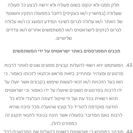
חלק ממנו ולא ינקוט בשום פעולה ולא ירשה לבצע כל פעולה
שעלולה (במישרין ו/או בעקיפין) לחבל בתפעולו התקין והשוטף
של האתר ו/או עלולה לגרום לשינוי המידע המוצג בו ו/או עלולה
לגרום לנזקים לישראטויס ו/או למשתמשים אחרים ו/או צדדים
שלישיים
.
תכנים המפורסמים באתר ישראטויס על ידי המשתמשים
המשתמש יהא רשאי להעלות קבצים מסוגים שונים לאתר לרבות
סרטונים ומצהיר ומתחייב בזאת מראש וכתנאי לזכותו כאמור, כי
הוא בעל הזכויות ו/או זכאי לעשות שימוש בקבצים אשר יועלו על
ידו לרבות בסרטונים השונים שיועלו על ידו כאמור וכי ישראטויס
תהא רשאית בכל עת ועל פי שיקול דעתה הבלעדי וללא כל
הודעה מוקדמת להוריד כל קובץ שהועלה מכל סיבה שהיא
לרבות באם המדובר בפעולה אשר הינה בניגוד לתנאי תקנון זה
כמפורט להלן
.
מובהר במפורש כי ישראטויס רשאית להעלות את הסרטונים לכל