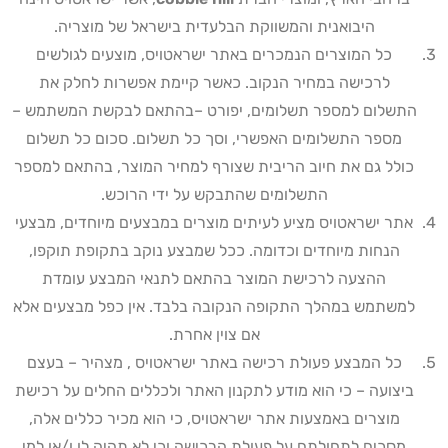
היבואנית והמשווקת הבלעדית בישראל של מוצריה.
כל המוצרים הנמכרים באתר ישראטויס, מוצעים לגולשים
לרכישה במחיר הנקוב. כאשר קיימת אפשרות לחלק את
התשלום למספר תשלומים, יפורט –בהתאם לבקשת המשתמש –
מספר התשלומים האפשרי, וסך כל תשלום. סכום כל תשלום
כולל גם את חיוב הריבית שצורף למחיר המוצר, בהתאם למספר
התשלומים שהתבקש על ידי הרוכש
.
אתר ישראטויס מציע לעיתים מוצרים במבצעים מיוחדים, מבצעי
הנחות מיוחדים וכדומה. ככל שמבצע נוקב בתקופת תוקפו,
ההצעה לרכישת המוצר בהתאם לתנאי המבצע עומדת
למשתמש במהלך התקופה הנקובה בלבד. אין כפל מבצעים אלא
אם צוין אחרת
.
כל המבצע פעולת רכישה באתר ישראטויס , מצהיר – בעצם
ביצועה – כי הוא מודע לתקנון האתר ולכללים החלים על רכישת
מוצרים באמצעות אתר ישראטויס, כי הוא מכיר כללים אלה,
מסכים לתחולתם על פעולת הרכישה וכי לא תהיה לו ו/או למי