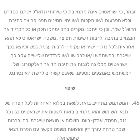
יובהר, כי ישראטויס אינה מתחייבת כי שירותי הדוא"ל יינתנו כסדרם
וללא הפרעות ו/או תקלות ו/או יהיו חסינים מפני פריצה לתיבת
הדוא"ל שלך, וכן כי ייתכנו מקרים בהם ימחקו חלק או כל דברי דואר
המצויים בתיבה, לרבות רשימות תפוצה. משכך, ישראטויס לא תהא
אחראית לכל נזק – ישיר או עקיף – לרבות עגמת נפש וכיוצא בכך
שייגרמו למשתמש ו/או לרכושו ו/או לצדדים שלישיים עקב כך.
ישראטויס ממליצה לגבות את תיבת הדואר האלקטרוני של
המשתמש באמצעים נוספים, שאינם קשורים לרשת האינטרנט
.
שיפוי
המשתמש מתחייב בזאת לשאת במלוא האחריות לכל הפרה של
תנאי השימוש והוא מתחייב בזאת לשפות את ישראטויס בגין כל
נזק, הפסד, אבדן-רווח, תשלום או הוצאה שייגרמו לה, לרבות
שכר טרחת עורך דין והוצאות משפט בקשר עם הפרת תנאי
שימוש אלה
.