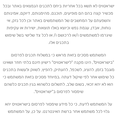
ישראטויס לא תשא בכל אחריות ביחס לתכנים הנמצאים באתר ובכל
מכשיר קצה בהם הם מופיעים, תוכנם, מהימנותם, דיוקם, אמינותם
והשפעתם על המחשבים של המשתמשים באתר וכן לכל נזק, אי
נוחות, אבדן, עגמת נפש וכיוצא באלו תוצאות, ישירות או עקיפות
שיגרמו למשתמשים ו/או לרכושם ו/ או לכל צד שלישי בשל שימוש
בתכנים אלו
.
המשתמש מסכים בזאת מראש כי במשלוח תכנים לפרסום
"בישראטויס", הינו מקנה "לישראטויס" רישיון חינם בלתי חוזר ושאינו
מוגבל בזמן, להציג, לשכפל, להעתיק, להפיץ, לשווק ולעשות בתכנים
כל שימוש אחר לפי שיקול דעתה .במיוחד מסכים בזאת המשתמש כי
הוא לא יהא זכאי, בשום שלב, לתשלום כלשהוא בגין תכנים כלשהם
שימסור לפרסום ב"ישראטויס".
על המשתמש לדעת, כי כל מידע שימסור לפרסום בישראטויס יהא
גלוי לכל משתמש אחר ברשת האינטרנט. על כן, על המשתמש