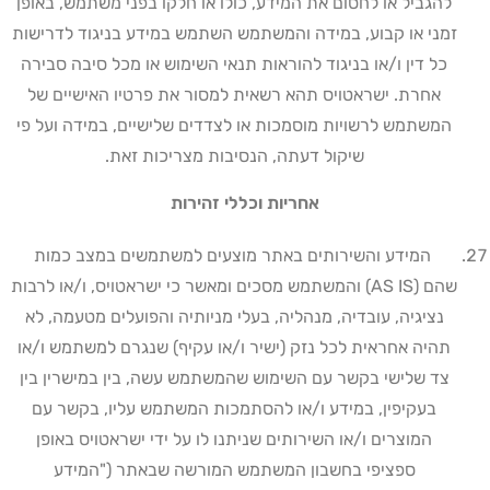
להגביל או לחסום את המידע, כולו או חלקו בפני משתמש, באופן
זמני או קבוע, במידה והמשתמש השתמש במידע בניגוד לדרישות
כל דין ו/או בניגוד להוראות תנאי השימוש או מכל סיבה סבירה
אחרת. ישראטויס תהא רשאית למסור את פרטיו האישיים של
המשתמש לרשויות מוסמכות או לצדדים שלישיים, במידה ועל פי
שיקול דעתה, הנסיבות מצריכות זאת
.
אחריות וכללי זהירות
המידע והשירותים באתר מוצעים למשתמשים במצב כמות
שהם
(AS IS)
והמשתמש מסכים ומאשר כי ישראטויס, ו/או לרבות
נציגיה, עובדיה, מנהליה, בעלי מניותיה והפועלים מטעמה, לא
תהיה אחראית לכל נזק (ישיר ו/או עקיף) שנגרם למשתמש ו/או
צד שלישי בקשר עם השימוש שהמשתמש עשה, בין במישרין בין
בעקיפין, במידע ו/או להסתמכות המשתמש עליו, בקשר עם
המוצרים ו/או השירותים שניתנו לו על ידי ישראטויס באופן
ספציפי בחשבון המשתמש המורשה שבאתר ("המידע