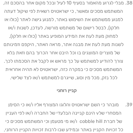
מבלי לגרוע מהאמור בסעיף 10 לעיל ובכל מקום אחר בהסכם זה,
המשתמש מסכים ומאשר, כי ישראטויס רשאית לפי שיקול דעתה
למנוע ממשתמש את השימוש באתר, למנוע גישה לאתר (כולו או
חלקו), לבטל רישום של משתמש מורשה, לעדכן, לשנות ו/או
למחוק מעת לעת את המידע המופיע באתר (כולו או חלקו),
לשנות מעת לעת את מבנה אתר, מראה האתר, היקפם וזמינותם
של מוצרים המוצגים בו וכל היבט אחר הכרוך בהם וזאת בלא
צורך להודיע למשתמש על כך מראש או לקבל את הסכמתו לכך.
המשתמש מסכים כי במקרה כזה, ישראטויס לא תהיה אחראית
לכל נזק, מכל מין וסוג, שייגרם למשתמש ו/או לצד שלישי
.
קניין רוחני
מובהר כי השם ישראטויס והלוגו המצורף אליו ו/או כי הסימן
המסחרי של
v
הינם קניינה הבלעדי של החברה ו/או לפי העניין
של חברת
cobble hill
ו/או מי מטעמן וכי המשתמש מסכים כי
כל זכויות הקניין באתר ובמידע שבו לרבות זכויות הקניין הרוחני,