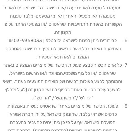
מטעמו כל טענה ו/או תביעה ו/או דרישה כנגד ישראטויס ו/או מי
מטעמה ו /או מפעילי האתר ו/או מי מטעמם, מלבד טענות
הקשורות בהפרת התחייבויות ישראטויס /או מפעילי האתר על פי
תקנון זה
.
לבירורים ניתן לפנות לישראטויס בטלפון 03-9368033 או
באמצעות האתר בכל שאלה באשר לתהליך הרכישה והאספקה,
המוצרים ו/או תנאי המכירה
.
כל אדם הכשיר לבצע פעולות רכישה של מוצרים המוצעים באתר
ישראטויס /או כל גוף משפטי,המאוגד ו/או הרשום בישראל,
והמוסמך לבצע פעולות רכישה של מוצרים המוצעים באתר, רשאי
לבצע פעולת רכישה באתר בכפוף לתנאי תקנון זה (לעיל ולהלן:
"הגולש"/"המשתמש"/ "הרוכש").
פעולת רכישה של מוצרים באתר ישראטויס נעשית באמצעות
כרטיס אשראי בלבד, שהונפק בישראל על ידי חברת אשראי
הפועלת בישראל, אף על פי כן ניתן יהיה להעביר בהעברה
בנקאית לחשבון ישראטויס (בהזמנה טלפונית), במקרה כזה