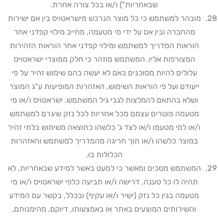
שבאחריות") ו/או בכל צורה אחרת
.
מובהר למשתמש כי כל מוצר הנרכש מישראטויס בין אם ישירות
מהחברה ובין אם על ידי מי מטעמה, מחייב מילוי קפדני אחר
הוראות המדריך למשתמש ומילוי קפדני אחר הוראות הזהירות
המצורפות אליו. המשתמש מוזהר כי חלק ממוצרי ישראטויס
עלולים להיות מסוכנים באם לא יעשה בהם שימוש זהיר על פי
ייעודם ועל פי הוראות השימוש, האזהרות המופיעות ע"ג המוצר
ושלא בהתאם להמלצות לגבי גיל המשתמש. ישראטויס ו/או מי
מטעמה פוטרים עצמם מכל אחריות לכל נזק שיגרם למשתמש
ו/או למי מטעמו ו/או לצד ג' כלשהו כתוצאה משימוש בלתי זהיר
במוצר כלשהו ו/או תוך חריגה מהמדריך למשתמש והאזהרות
הכלולות בו
.
המשתמש מסכים ומאשר כי למעט באשר למידע שבאחריות, לא
תהיה לו כל טענה, דרישה ו/או תביעה כלפי ישראטויס ו/או מי
מטעמה בגין כל נזק (ישיר ו/או עקיף) ובכלל, בקשר עם המידע
והשירותים המוצעים באתר או באמצעותו, דיוקם, מהימנותם,