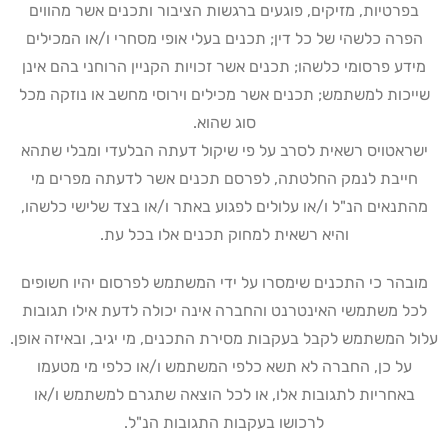
בפרטיות, מזיקים, פוגעים ברגשות הציבור ותכנים אשר מהווים
הפרה כלשהי של כל דין; תכנים בעלי אופי מסחרי ו/או המכילים
מידע פרסומי כלשהו; תכנים אשר זכויות הקניין הרוחני בהם אינן
שייכות למשתמש; תכנים אשר מכילים וירוסי מחשב או נוזקה מכל
סוג שהוא
.
ישראטויס רשאית לסרב על פי שיקול דעתה הבלעדי ומבלי שתהא
חייבת לנמק החלטתה, לפרסם תכנים אשר לדעתה מפרים מי
מהתנאים הנ"ל ו/או עלולים לפגוע באתר ו/או בצד שלישי כלשהו,
והיא רשאית למחוק תכנים אלו בכל עת
.
מובהר כי התכנים שימסרו על ידי המשתמש לפרסום יהיו חשופים
לכל משתמשי האינטרנט והחברה אינה יכולה לדעת אילו תגובות
עלול המשתמש לקבל בעקבות מסירת התכנים, מי יגיב, ובאיזה אופן.
על כן, החברה לא תשא כלפי המשתמש ו/או כלפי מי מטעמו
באחריות לתגובות אלו, או לכל הוצאה שתגרם למשתמש ו/או
לרכושו בעקבות התגובות הנ"ל
.