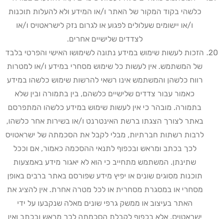
כלשהי בקוד המקור של האתר ו/או המידע ולא להעלות תוכנות
ו/או יישומים שעלולים לפגוע או לגרום נזק לישראטויס ו/או
לצדדים שלישיים אחרים
.
הזכות לעשות שימוש במידע נתונה לשימושו האישי והפרטי בלבד
של המשתמש. אין לעשות כל שימוש מסחרי במידע ו/או למטרות
רווח כלשהן והמשתמש אינו רשאי להרשות שימוש כלשהו במידע
כאמור עבור צדדים שלישיים כלשהם, בין בתמורה ובין שלא
בתמורה. מובהר כי אין לעשות שימוש במידע כלשהו המתפרסם
באתר לצורך הצגתו ברשת האינטרנט ו/או בשירות אחר כלשהו,
לרבות רשתות חברתיות, מבלי לקבל את הסכמתה של ישראטויס
לכך בכתב ומראש ובכפוף לתנאי ההסכמה כאמור, אם וככל
שתינתן. המשתמש מתחייב כי הוא לא יאגור מידע באמצעות
תוכנות מסוגים שונים או יפיץ מידע שפורסם באתר ברבים באופן
מסחרי או במסגרת מסחרית או לכל מטרה אחרת. אין להציג את
האתר בעיצוב או ממשק גרפי שונים מאלה שנקבעו על ידי
ישראטויס, אלא בכפוף לקבלת הסכמתה לכך מראש ובכתב ואין