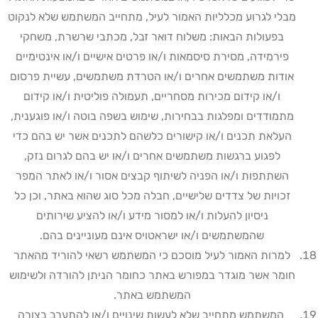
מבלי לגרוע מכלליות האמור לעיל, מתחייב המשתמש שלא לנקוט
בפעולות הבאות: משלוח דואר זבל, מכתבי שרשרת, משחקי
פירמידה, מסירת סיסמאות ו/או פרטים אישיים ו/או אינטימיים
אודות משתמשים אחרים ו/או הטרדת משתמשים, עשיית פרסום
ו/או קידום מכירות מסחריים, תעמולה פוליטית ו/או קידום
מתמודדים ומפלגות בבחירות, שימוש בשפה בוטה ו/או פוגענית,
העלאת תכנים ו/או קישורים כלשהם לתכנים אשר יש בהם כדי
לפגוע ברגשות משתמשים אחרים ו/או יש בהם לגרום נזק,
השתתפות ו/או הפניה לשיתוף קבצים אסור ו/או לאתר המפר
זכויות של צדדים שלישיים, חבלה מכל סוג שהוא באתר, וכן כל
ניסיון להעלות ו/או למסור מידע ו/או להציע שירותים
שהמשתמשים ו/או ישראטויס אינם מעוניינים בהם
.
למרות האמור לעיל מוסכם כי המשתמש רשאי להוריד מהאתר
חומר אשר מוגדר במפורש באתר כחומר הניתן להורדה ולשימוש
המשתמש באתר
.
המשתמש מתחייב שלא לעשות שינויים ו/או להתערב בצורה