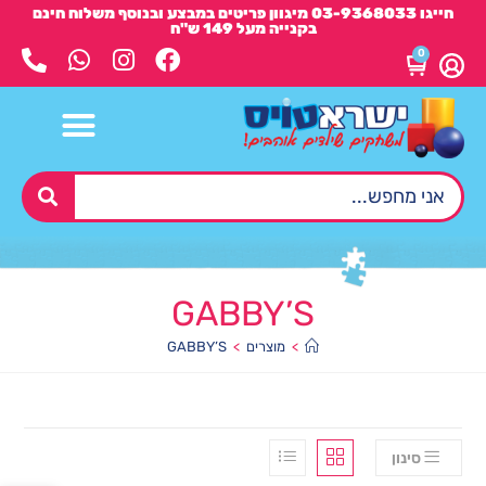
חייגו 03-9368033 מיגוון פריטים במבצע ובנוסף משלוח חינם
בקנייה מעל 149 ש"ח
0
GABBY’S
>
מוצרים
>
GABBY’S
סינון