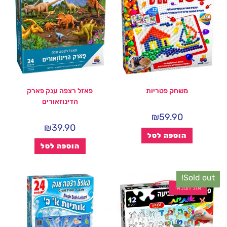
משחק פטריות
פאזל רצפה ענק פארק
הדינוזאורים
₪
59.90
₪
39.90
הוספה לסל
הוספה לסל
Sold out!
אזל המלאי