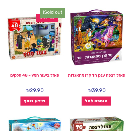
Sold out!
אזל המלאי
פאזל רצפה ענק חד קרן מהאגדות
פאזל ביעור חמץ – 48 חלקים
₪
29.90
₪
39.90
הוספה לסל
מידע נוסף