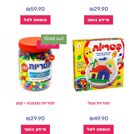
₪
59.90
₪
29.90
מידע נוסף
הוספה לסל
Sold out!
אזל המלאי
פטריות עגול
פטריות בצנצנת – קטן
₪
29.90
₪
49.90
הוספה לסל
מידע נוסף