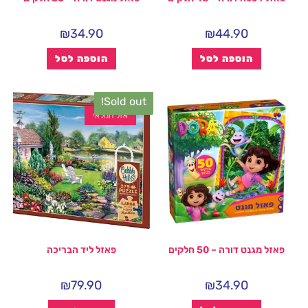
₪
34.90
₪
44.90
הוספה לסל
הוספה לסל
Sold out!
אזל המלאי
פאזל מגנט דורה – 50 חלקים
פאזל ליד הבריכה
₪
79.90
₪
34.90