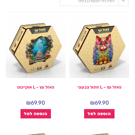
למיין לפי המעודכן ביותר
פאזל עץ – L חתול צבעוני
פאזל עץ – L אוקיינוס
₪
69.90
₪
69.90
הוספה לסל
הוספה לסל