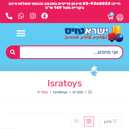
חייגו 03-9368033 מיגוון פריטים במבצע ובנוסף משלוח חינם
בקנייה מעל 149 ש"ח
0
Isratoys
>
מוצרים
>
Isratoys
>
עמוד 4
סינון