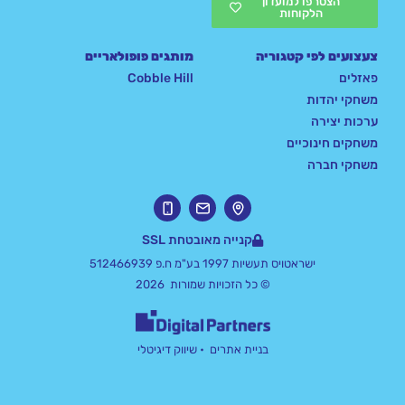
הצטרפו למועדון
הלקוחות
צעצועים לפי קטגוריה
מותגים פופולאריים
פאזלים
Cobble Hill
משחקי יהדות
ערכות יצירה
משחקים חינוכיים
משחקי חברה
קנייה מאובטחת SSL
ישראטויס תעשיות 1997 בע"מ ח.פ 512466939
© כל הזכויות שמורות 2026
בניית אתרים
• שיווק דיגיטלי