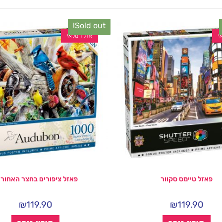
Sold out!
י
אזל המלאי
פאזל טיימס סקוור
פאזל ציפורים בחצר האחורי
₪
119.90
₪
119.90