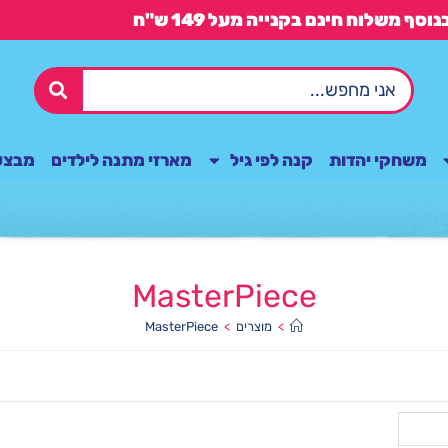
משחקי יהדות
קנה לפי גיל
מארזי מתנה לילדים
מבצע
MasterPiece
>
מוצרים
>
MasterPiece