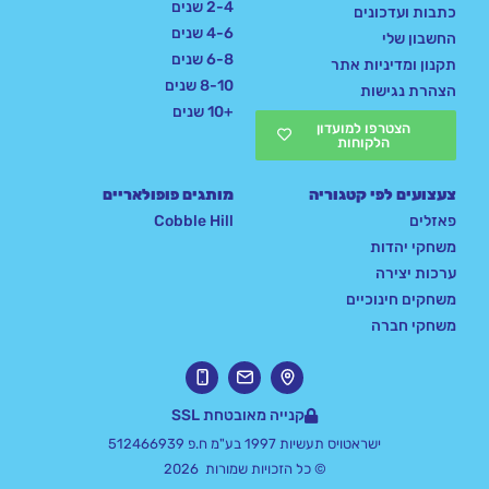
2-4 שנים
כתבות ועדכונים
4-6 שנים
החשבון שלי
6-8 שנים
תקנון ומדיניות אתר
8-10 שנים
הצהרת נגישות
+10 שנים
הצטרפו למועדון
הלקוחות
צעצועים לפי קטגוריה
מותגים פופולאריים
פאזלים
Cobble Hill
משחקי יהדות
ערכות יצירה
משחקים חינוכיים
משחקי חברה
קנייה מאובטחת SSL
ישראטויס תעשיות 1997 בע"מ ח.פ 512466939
© כל הזכויות שמורות 2026