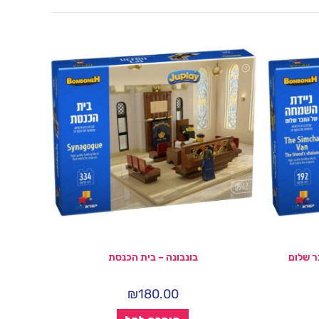
ר שלום
בונבונה – בית הכנסת
₪
180.00