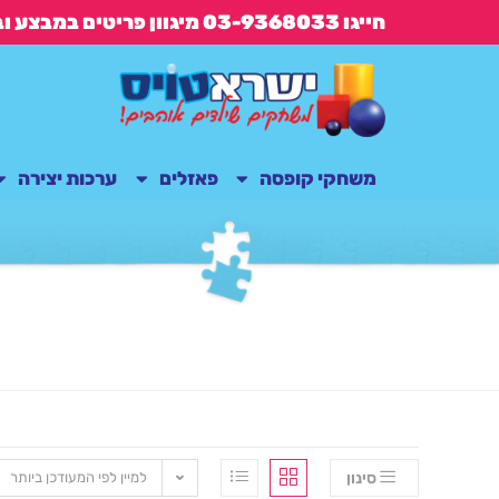
חייגו 03-9368033 מיגוון פריטים במבצע ובנוסף משלוח חינם בקנייה מעל 149 ש"ח
משחקי קופסה
פאזלים
ערכות יצירה
סינון
למיין לפי המעודכן ביותר