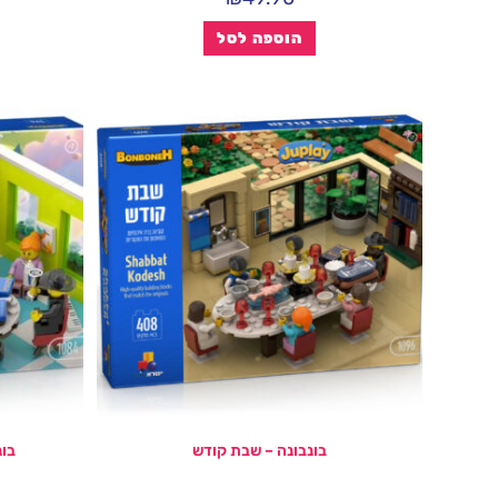
הוספה לסל
בונבונה – שבת קודש
בו