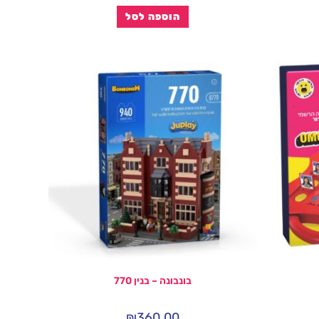
הוספה לסל
בונבונה – בנין 770
₪
360.00