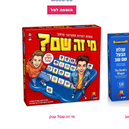
הוספה לסל
וב
מי זה שם? ענק