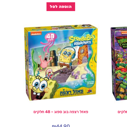
הוספה לסל
פאזל רצפה בוב ספוג – 48 חלקים
₪
44.90