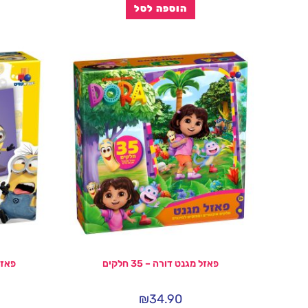
הוספה לסל
פאזל מגנט דורה – 35 חלקים
פאזל ר
₪
34.90