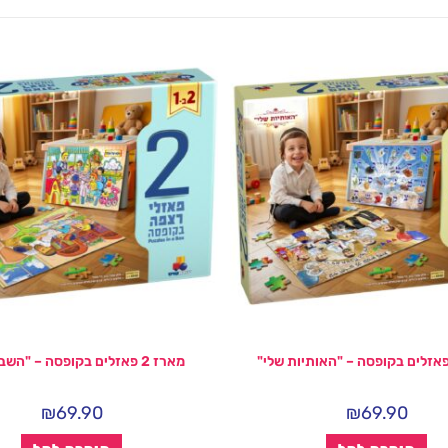
מארז 2 פאזלים בקופסה – "השבת שלי"
₪
69.90
₪
69.90