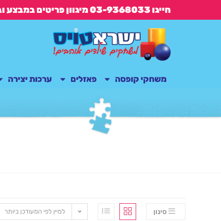
חייגו 03-9368033 מיגוון פריטים במבצע ובנוסף משלוח חינם בקנייה מעל 149 ש"ח
משחקי קופסה
פאזלים
ערכות יצירה
סינון
למיין לפי המעודכן ביותר