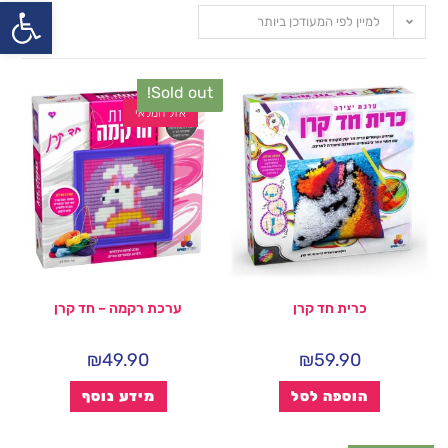
פתח
למיין לפי המעודכן ביותר
Sold out!
אזל המלאי
כרית חד קרן
ערכת רקמה – חד קרן
₪
49.90
₪
59.90
הוספה לסל
מידע נוסף