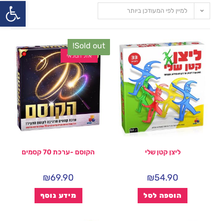
פתח
למיין לפי המעודכן ביותר
Sold out!
אזל המלאי
ליצן קטן שלי
הקוסם -ערכת 70 קסמים
₪
69.90
₪
54.90
הוספה לסל
מידע נוסף