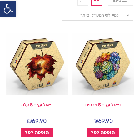
פתח
סינון
למיין לפי המעודכן ביותר
פאזל עץ – S פרחים
פאזל עץ – S עלה
₪
69.90
₪
69.90
הוספה לסל
הוספה לסל