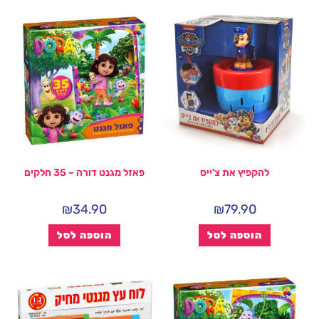
להקפיץ את צ'ייס
פאזל מגנט דורה – 35 חלקים
₪
34.90
₪
79.90
הוספה לסל
הוספה לסל