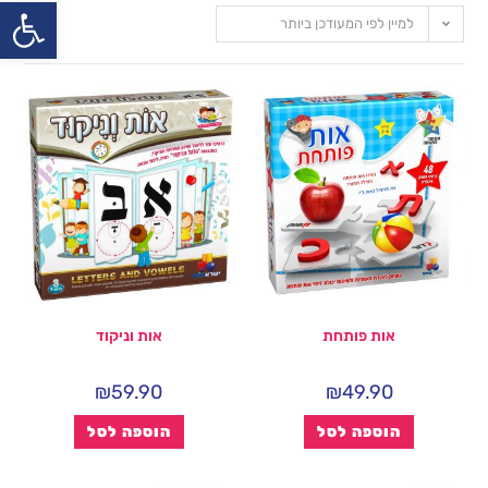
פתח
למיין לפי המעודכן ביותר
אות פותחת
אות וניקוד
₪
59.90
₪
49.90
הוספה לסל
הוספה לסל