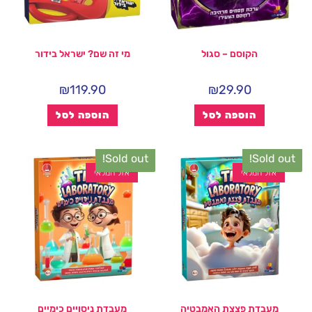
הקוסם – סגול
מי זה שם? ישראל בידור
₪
119.90
₪
29.90
הוספה לסל
הוספה לסל
Sold out!
Sold out!
אזל המלאי
אזל המלאי
מעבדת פצצת האמבטיה
מעבדת ניסויים כימיים