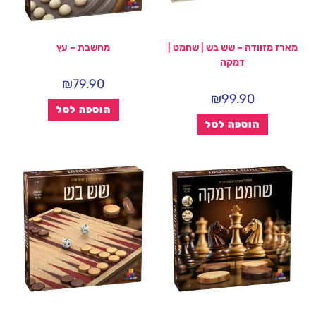
מארז מזוודה – שש בש | שחמט |
מחשבת – עץ
דמקה
₪
79.90
₪
99.90
הוספה לסל
הוספה לסל