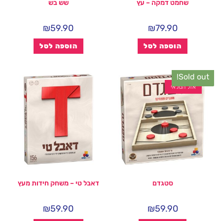
שחמט דמקה – עץ
שש בש
₪
59.90
₪
79.90
הוספה לסל
הוספה לסל
Sold out!
אזל המלאי
סטגדם
דאבל טי – משחק חידות מעץ
₪
59.90
₪
59.90