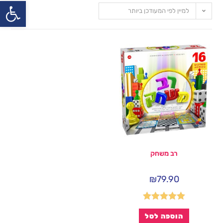
פתח
למיין לפי המעודכן ביותר
רב משחק
₪
79.90
דורג
5.00
הוספה לסל
מתוך 5