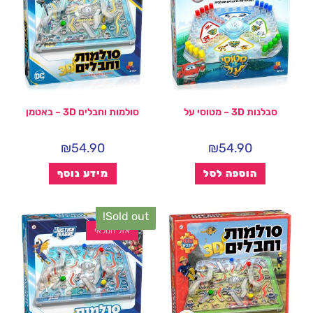
סבלנות 3D – מטוסי על
סולמות וחבלים 3D – באטמן
₪
54.90
₪
54.90
הוספה לסל
מידע נוסף
Sold out!
אזל המלאי