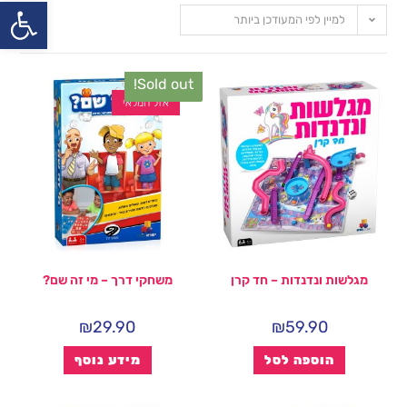
פתח
למיין לפי המעודכן ביותר
Sold out!
אזל המלאי
מגלשות ונדנדות – חד קרן
משחקי דרך – מי זה שם?
₪
29.90
₪
59.90
הוספה לסל
מידע נוסף