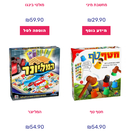
מחשבת מיני
מולטי בינגו
₪
59.90
₪
29.90
מידע נוסף
הוספה לסל
חטף טף
המליונר
₪
54.90
₪
54.90