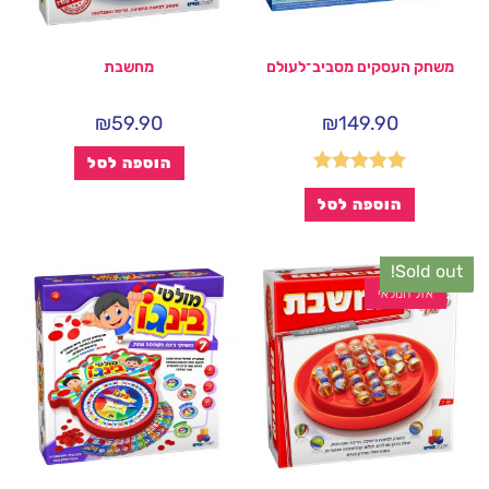
משחק העסקים מסביב־לעולם
מחשבת
₪
59.90
₪
149.90
הוספה לסל
דורג
5.00
הוספה לסל
מתוך 5
Sold out!
אזל המלאי