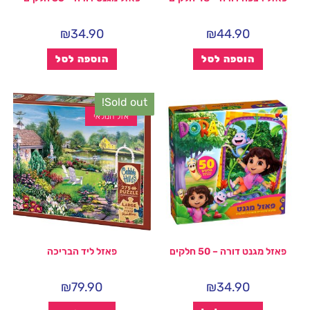
₪
34.90
₪
44.90
הוספה לסל
הוספה לסל
Sold out!
אזל המלאי
פאזל מגנט דורה – 50 חלקים
פאזל ליד הבריכה
₪
79.90
₪
34.90