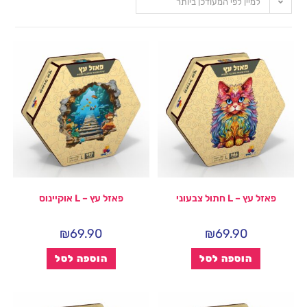
למיין לפי המעודכן ביותר
פאזל עץ – L חתול צבעוני
פאזל עץ – L אוקיינוס
₪
69.90
₪
69.90
הוספה לסל
הוספה לסל