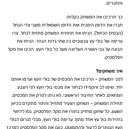
והחברים.
כך תרכיבו את המשחק בקלות:
חברו את הדופן הימנית ואת הדופן השמאלית משני צדי הנחל
(הבסיס הכחול). הניחו את תחתית המשחק מתחת לנחל. צרו
ערימה של בולי עץ צבעוניים בין שתי גדות הנהר. הניחו את
הבונה על גבי השורה העליונה מעל כל בולי העץ. הכינו את מקל
הפלסטיק.
איך משחקים?
לפני המשחק – הרכיבו את המכסים של בולי העץ וערמו אותם
יחד. שימו לב והקפידו לבחור את מכסי בולי העץ לפי הצבע
המתאים. לאחר החיבור הראשוני, לא ניתן לפרק את המכסים.
תחילת המשחק – השחקן הצעיר מתחיל והתור מתקדם בכיוון
השעון. כל שחקן מחזיק בתורו את מקל הפלסטיק. נסו לדחוף
בזהירות בול עץ אחד מתוך ערימת בולי העץ, מבלי לגרום לבולי
העץ הנותרים לרעוד ולהתמוטט. כוונו את מקל הפלסטיק למרכז