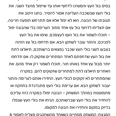
בסיס בול העץ והמשיכו לדחוף אותו עד שייפול מהצד השני. את
בולי העץ שבשכבה העליונה אסור להסיר. בחנו היטב את
תגובתו של הבונה. הוא לא יפול אלא אם תתרחש תופעה חריגה.
אם תצליחו לדחוף בול עץ אחד מתוך הערימה בלי שהבונה יפול
– תוכלו לשמור את בול העץ לעצמכם. שימו את בול העץ
לפניכם, והתור עובר לשחקן הבא. אם תדחפו בול עץ הזהה
בצבעו לשני בולי העץ שכבר נמצאים ברשותכם, תיאלצו לתת
את בול העץ שדחפתם לאחד המתחרים שזקוק לו. אם תדחפו
יותר מבול עץ אחד באותו תור, תוכלו לשמור רק אחד מהם. את
האחרים תיאלצו לתת למתחרים שזקוקים להם. במקרה
שהמתחרים לא זקוקים לבולי העץ, החזירו אותם לערימה והתור
יעבור לשחקן הבא. אם ערימת בולי העץ מתנדנדת בחוזקה או
מתמוטטת במהלך המשחק – הבונה יפול! במקרה כזה עליכם
להחזיר את בולי העץ שברשותכם. הניחו את בולי העץ שנפלו
בדיוק במקום והחזירו את הבונה למקומו.
המנצח: המשחק מסתיים כשאחד מהשחקנים מצליח לאסוף 6