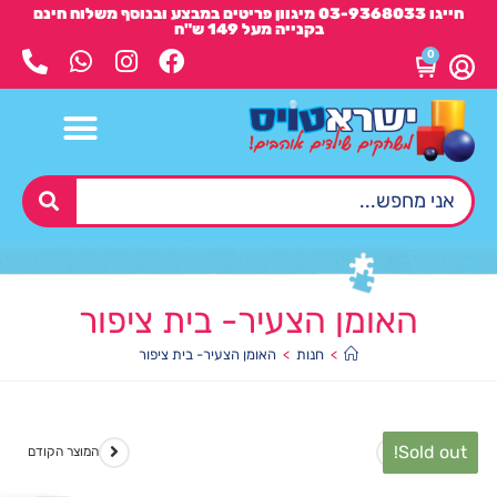
חייגו 03-9368033 מיגוון פריטים במבצע ובנוסף משלוח חינם
בקנייה מעל 149 ש"ח
0
האומן הצעיר- בית ציפור
>
חנות
>
האומן הצעיר- בית ציפור
Sold out!
המוצר הבא
המוצר הקודם