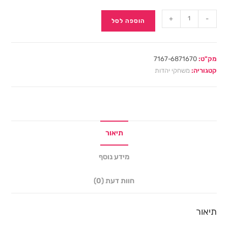
+
-
הוספה לסל
מק"ט:
7167-6871670
קטגוריה:
משחקי יהדות
תיאור
מידע נוסף
חוות דעת (0)
תיאור