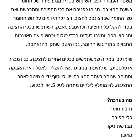
משטח העבודה לפני השימוש בכדי למנוע פיזור של החומר
בשעת החציבה. הניחו לפניכם את כלי החפירה והמברשת ואת
גשו החומר שברצונכם לחצוב. רצוי להתיז מים על גוש החומר
בכדי להקל על החציבה ולהימנע מאבק. השתמשו בכלי החציבה
והניקוי, חפרו וחצבו בעדינו בכדי לגלות ולחשוף את האוצרות
החבויים בתוך גוש החומר. נקו היטב ושחקו להנאתכם.
שימו לב! במידה שמשתמשים בכלים אחירם לחציבה, כגון מברג
או פלסטיק, יש להיעזר במבוגר. אין להשליך לאסלה את האבקה
והחומר שנותר לאחר החציבה. יש לשטוף ידיים היטב לאחר
החציבה. לא מומלץ לילדים מתחת לגיל 5. אין לבלוע.
מה בערכה?
תיבת חומר
כלי חפירה
מברשת ניקוי
מאובן