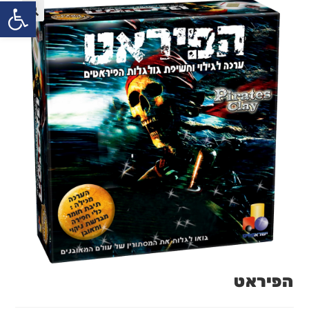
פתח
הפיראט