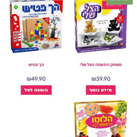
אזל המלאי
משחק התאמה הצל שלי
הך פטיש
₪
49.90
₪
39.90
מידע נוסף
הוספה לסל