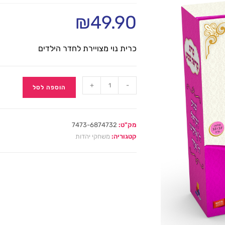
₪
49.90
כרית נוי מצויירת לחדר הילדים
+
-
הוספה לסל
מק"ט:
7473-6874732
קטגוריה:
משחקי יהדות