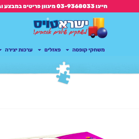
חייגו 03-9368033 מיגוון פריטים במבצע ובנוסף משלוח חינם בקנייה מעל 149 ש"ח
משחקי קופסה
פאזלים
ערכות יצירה