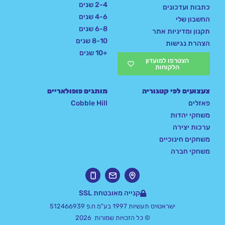
2-4 שנים
כתבות ועדכונים
4-6 שנים
החשבון שלי
6-8 שנים
תקנון ומדיניות אתר
8-10 שנים
הצהרת נגישות
+10 שנים
הצטרפו למועדון
הלקוחות
צעצועים לפי קטגוריה
מותגים פופולאריים
פאזלים
Cobble Hill
משחקי יהדות
ערכות יצירה
משחקים חינוכיים
משחקי חברה
קנייה מאובטחת SSL
ישראטויס תעשיות 1997 בע"מ ח.פ 512466939
© כל הזכויות שמורות 2026