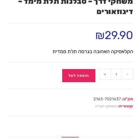
משחקי דרך – סבלנות תלת מימד –
דינוזאורים
₪
29.90
הקלאסיקה האהובה בגרסה תלת ממדית
+
-
הוספה לסל
מק"ט:
2163-7021637
קטגוריה:
משחקי חברה