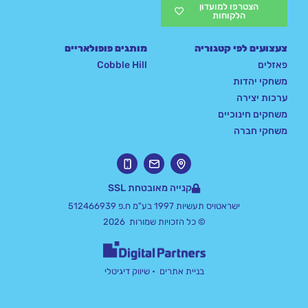
הצטרפו למועדון
הלקוחות
צעצועים לפי קטגוריה
מותגים פופולאריים
פאזלים
Cobble Hill
משחקי יהדות
ערכות יצירה
משחקים חינוכיים
משחקי חברה
קנייה מאובטחת SSL
ישראטויס תעשיות 1997 בע"מ ח.פ 512466939
© כל הזכויות שמורות 2026
בניית אתרים
• שיווק דיגיטלי