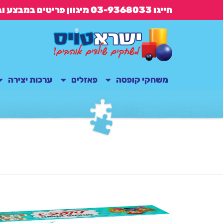
חייגו 03-9368033 מיגוון פריטים במבצע ובנוסף משלוח חינם בקנייה מעל 149 ש"ח
משחקי קופסה
פאזלים
ערכות יצירה