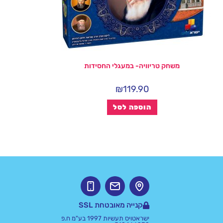
משחק טריוויה- במעגלי החסידות
₪
119.90
הוספה לסל
קנייה מאובטחת SSL
ישראטויס תעשיות 1997 בע"מ ח.פ