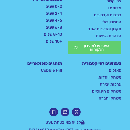
צרו קשר
0-2 שנים
אדותינו
2-4 שנים
כתבות ועדכונים
4-6 שנים
החשבון שלי
6-8 שנים
תקנון ומדיניות אתר
8-10 שנים
הצהרת נגישות
+10 שנים
הצטרפו למועדון
הלקוחות
צעצועים לפי קטגוריה
מותגים פופולאריים
פאזלים
Cobble Hill
משחקי יהדות
ערכות יצירה
משחקים חינוכיים
משחקי חברה
קנייה מאובטחת SSL
ישראטויס תעשיות 1997 בע"מ ח.פ 512466939