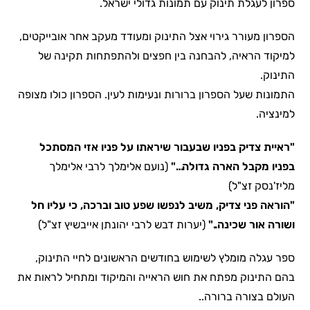
ספרון לעגלת תינוק עם תמונות גדולי ישראל.
הספרון מעורר גירוי אצל התינוק ומעודד מעקב אחר אובייקטים,
למיקוד הראיה, להבחנה בין חפצים ולהתפתחות תקינה של
התינוק.
התמונות שעל הספרון ברורות ונעימות לעין. הספרון כולו מצופה
למינציה.
"ראיית צדיק בפניו שבעבור שיראתו על פניו אזי המסתכל
בפניו מקבל הארה גדולה
…"
(נועם אלימלך לרבי אלימלך
מליז'נסק זצ"ל)
"
הוראה פני צדיק, משיב לנפשו שפע טוב וברכה, כי עליו חל
ושורה אור שכינה
.."
(יערות דבש לרבי יהונתן אייבשיץ זצ"ל)
ספר עגלה מומלץ לשימוש בחודשים הראשונים לחיי התינוק,
בהם התינוק מפתח את חוש הראייה והמיקוד ומתחיל לראות את
העולם בצורה ברורה..