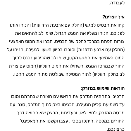
לעבודה.
איך יוצרים?
קחו את הבסיס למגש (החלק עם ארבעת הזרועות) והניחו אותו
לפניכם, הניחו מעליו את המגש הגדול, שימו לב להתאים את
צורות הפתח במרכז לחלק של הבסיס, חברו את המוט האמצעי
(החלק עם ארבע הדפנות) וסובבו בכיוון השעון לנעילה, הניחו על
המוט האמצעי את המגש הקטן, שימו לב שהריבוע נכנס לתוך
החור שבמרכז המגש, השחילו את המוט העליון (המוט עם צורת
לב בחלקו העליון) לתוך המסילה שבולטת מתוך המגש הקטן.
הוראות שימוש במזרק:
הרכיבו בתחתית המזרק את הראש עם הצורה שבחרתם וסובו
עד לשמיעת קליק הנעילה, הכניסו בצק לתוך המזרק, סגרו עם
מכסה המזרק, לחצו לאט ובעדינות, הבצק יצא החוצה דרך
החורים במכסה, חיתכו בסכין, עצבו וקשטו את המאפינס'
כרצונכם.