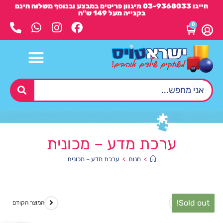
חייגו 03-9368033 מיגוון פריטים במבצע ובנוסף משלוח חינם
בקנייה מעל 149 ש"ח
0
ערכת מדע – מכונית
>
חנות
>
ערכת מדע – מכונית
Sold out!
המוצר הבא
המוצר הקודם