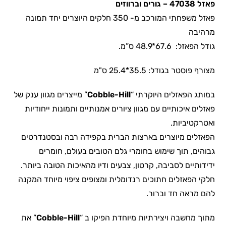
פאזל 47038 – גורים וברווזים
פאזל משפחתי המורכב מ- 350 חלקים היוצרים יחד תמונה
מרהיבה
גודל הפאזל: 67.6*48.9 ס”מ.
מצורף פוסטר בגודל: 35.5*25.4 ס"מ
במותג הפאזלים היוקרתי “
Cobble-Hill
” מייצרים מגוון ענק של
פאזלים איכותיים עם מגוון ציורים אמנותיים ותמונות ייחודיות
ואטרקטיביות.
הפאזלים מיוצרים בארצות הברית בקפידה רבה ובסטנדרטים
גבוהים, תוך שימוש בחומרי גלם הטובים בעולם, חומרים
ידידותיים לסביבה, קרטון, צבעים ודיו מהאיכות הטובה ביותר.
חלקי הפאזלים חתוכים רנדומלית ומצופים ציפוי מיוחד המקנה
להם מראה חד וברור.
מתוך מחשבה ויצירתיות מיוחדת הפיקו ב “
Cobble-Hill
” את