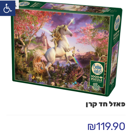
פתח
פאזל חד קרן
₪
119.90