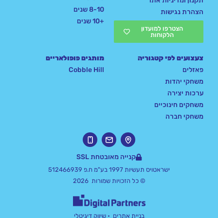
תקנון ומדיניות אתר
8-10 שנים
הצהרת נגישות
+10 שנים
הצטרפו למועדון
הלקוחות
צעצועים לפי קטגוריה
מותגים פופולאריים
פאזלים
Cobble Hill
משחקי יהדות
ערכות יצירה
משחקים חינוכיים
משחקי חברה
קנייה מאובטחת SSL
ישראטויס תעשיות 1997 בע"מ ח.פ 512466939
© כל הזכויות שמורות 2026
בניית אתרים
• שיווק דיגיטלי