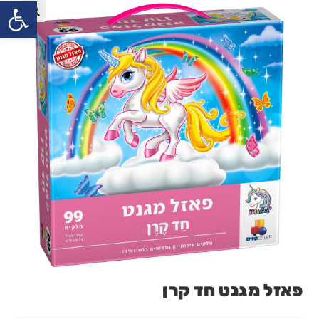
פתח
פאזל מגנט חד קרן