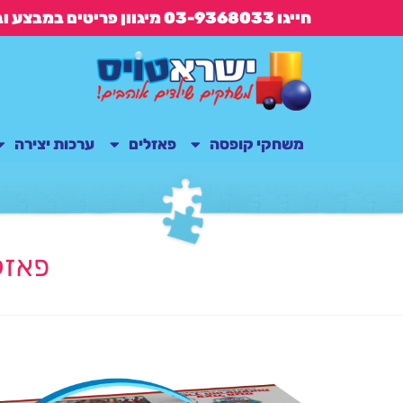
חייגו 03-9368033 מיגוון פריטים במבצע ובנוסף משלוח חינם בקנייה מעל 149 ש"ח
משחקי קופסה
פאזלים
ערכות יצירה
פאזל 