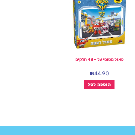
פאזל מטוסי על – 48 חלקים
₪
44.90
הוספה לסל