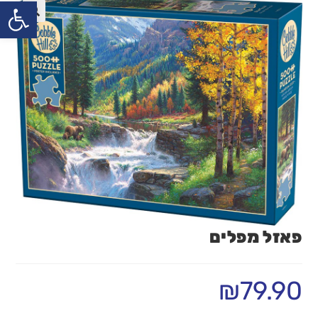
פתח
פאזל מפלים
₪
79.90