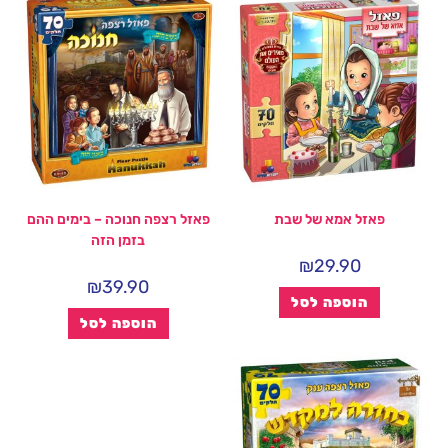
פאזל אמא של שבת
פאזל רצפה חנוכה – בימים ההם
בזמן הזה
₪
29.90
₪
39.90
הוספה לסל
הוספה לסל