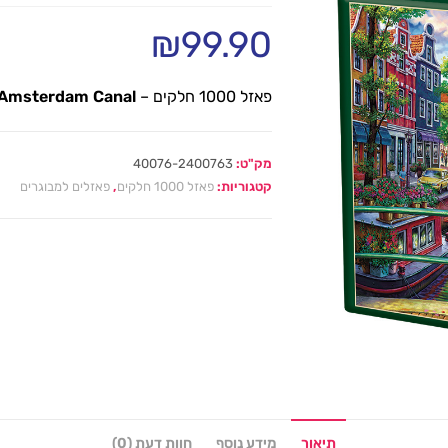
₪
99.90
פאזל 1000 חלקים – Coblle Hill – 40076 –
Amsterdam Canal
מק"ט:
40076-2400763
קטגוריות:
פאזל 1000 חלקים
,
פאזלים למבוגרים
תיאור
מידע נוסף
חוות דעת (0)