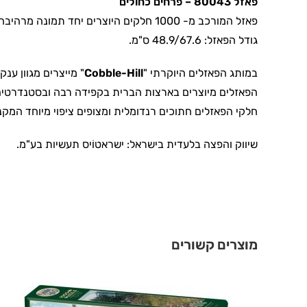
פאזל 80043
– פרחים כחולים
פאזל המורכב מ- 1000 חלקים היוצרים יחד תמונה מרהיבה של 'פרחים כחולים'
גודל הפאזל: 48.9/67.6 ס"מ.
במותג הפאזלים היוקרתי "
Cobble-Hill
" מייצרים מגוון ענק
הפאזלים מיוצרים בארצות הברית בקפידה רבה ובסטנדרטים גב
חלקי הפאזלים חתוכים רנדומלית ומצופים ציפוי מיוחד המק
שיווק והפצה בלעדית בישראל: ישראטוֹיס תעשיות בע"מ.
מוצרים קשורים