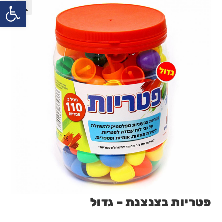
פתח
פטריות בצנצנת – גדול