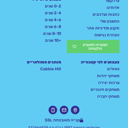
צרו קשר
0-2 שנים
אדותינו
2-4 שנים
כתבות ועדכונים
4-6 שנים
החשבון שלי
6-8 שנים
תקנון ומדיניות אתר
8-10 שנים
הצהרת נגישות
+10 שנים
הצטרפו למועדון
הלקוחות
צעצועים לפי קטגוריה
מותגים פופולאריים
פאזלים
Cobble Hill
משחקי יהדות
ערכות יצירה
משחקים חינוכיים
משחקי חברה
קנייה מאובטחת SSL
ישראטויס תעשיות 1997 בע"מ ח.פ 512466939