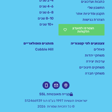
2-4 שנים
כתבות ועדכונים
4-6 שנים
החשבון שלי
6-8 שנים
תקנון ומדיניות אתר
8-10 שנים
הצהרת נגישות
+10 שנים
הצטרפו למועדון
הלקוחות
צעצועים לפי קטגוריה
מותגים פופולאריים
פאזלים
Cobble Hill
משחקי יהדות
ערכות יצירה
משחקים חינוכיים
משחקי חברה
קנייה מאובטחת SSL
ישראטויס תעשיות 1997 בע"מ ח.פ 512466939
© כל הזכויות שמורות 2026