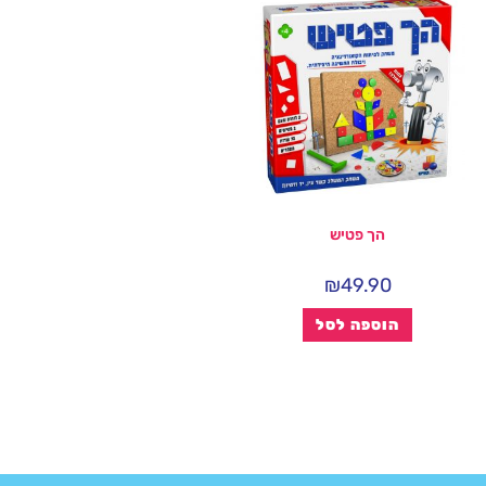
הך פטיש
₪
49.90
הוספה לסל