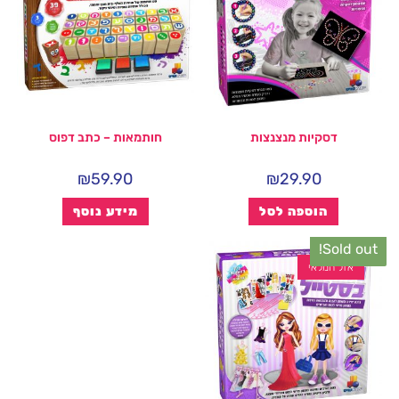
דסקיות מנצנצות
חותמאות – כתב דפוס
₪
59.90
₪
29.90
הוספה לסל
מידע נוסף
Sold out!
אזל המלאי