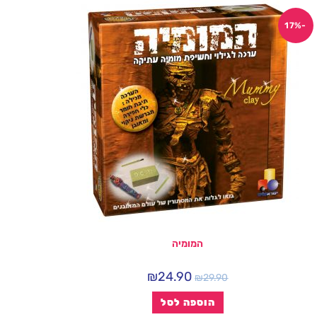
-17%
המומיה
₪
24.90
₪
29.90
הוספה לסל