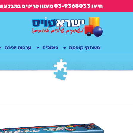
חייגו 03-9368033 מיגוון פריטים במבצע ובנוסף משלוח חינם בקנייה מעל 149 ש"ח
משחקי קופסה
פאזלים
ערכות יצירה