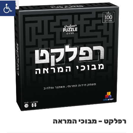
פתח
רפלקט – מבוכי המראה