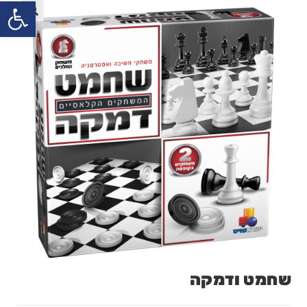
פתח
שחמט ודמקה