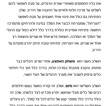
את כליו החסומים מאוחרי שורת הרגלים, על מנת לאפשר להם
לשלוט על מרכז הלוח ולאיים על ההגנה של היריב. שלב
הפתיחה גם כולל את פינוי אחד האגפים על מנת לאפשר
"הצרחה", שמטרתה לבצר את המלך בפינה ולהרחיקו מהמרכז
החשוף. פתיחה אופיינית כוללת בדרך כלל דילוג כפול עם הרגלי
של המלך או המלכה, הוצאת פרש אחד או שניים והוצאת רץ
אחד או שניים, ואז הצרחה. פתיחה טובה תיתן יתרון מוקדם על
היריב.
השלב השני הוא
משחק האמצע,
אחרי שרוב הכלים כבר
פותחו, והקרב מתנהל במרכז הלוח, בדרך כלל תוך כדי חילופי
כלים וניסיון לשבור את מערך הרגלים של הצד השני.
השלב השלישי הוא
סיום
, ושלב זה קורה כאשר נעשו חילופים
רבים של כלים מבלי שהושג יתרון מכריע לצד כלשהו. שלב זה
כולל בדרך כלל מספר קטן של כלים לכל צד (מלך, רץ ורגלים
אחדים) ובו מנסים השחקים להכריע אחד את השני בדרך כלל