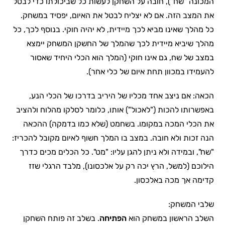
המכונה "שח"), חובה על השחקן לעשות כל שביכולתו כדי לבטל
את המצב הזה. אם לא יצליח לבטל את האיום, יפסיד במשחק.
כל מהלך שאינו מביא לכך מיידית, לא יהיה חוקי. בנוסף לכך, כל
מהלך שיביא מיידית לכך שהמלך של החשקן המשחק יימצא
במצב של שח, גם אינו חוקי (המלך הוא הכלי היחיד שאסור
להעמידו במכוון תחת איום של כלי אחר).
הכאה: אם ניצב אחד מכליו של היריב בדרכו של הכלי הנע,
באפשרותו להכות ("לאכול") אותו, כלומר לסלקו מהלוח ולהציב
את הכלי המכה במקומו. בשחמט (שלא כמו בדמקה) ההכאה
הנה זכות ולא חובה. במצב בו המלך חשוף לאיום מקובל להכריז:
"שח", ובמידה ולא ניתן להגן עליו: "מט". כל הכלים מכים כדרך
הילוכם (למשל, הרץ יכה רק על אלכסונו), מלבד הרגלי שזז
קדימה אך מכה באלכסון.
שלבי המשחק:
השלב הראשון במשחק הוא
הפתיחה
. בשלב זה פותח השחקן