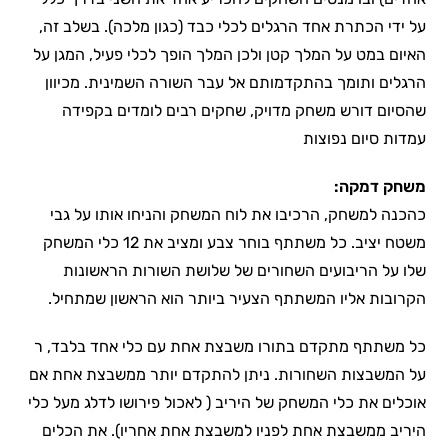
על ידי הכתרת אחד הרגלים לכלי כבד (כגון מלכה). בשלב זה,
האיום במט על המלך קטן ולכן המלך הופך לכלי פעיל, המגן על
הרגלים ותומך בהתקדמותם אל עבר השורה השמינית. מכיוון
שהסיום דורש משחק מדויק, שחקים רבים לומדים בקפידה
עמדות סיום נפוצות
משחק דמקה:
כהכנה למשחק, הרכיבו את לוח המשחק והניחו אותו על גבי
משטח יציב. כל משתתף בוחר צבע ומציב את 12 כלי המשחק
שלו על הריבועים השחורים של שלושת השורות הראשונות
הקרובות אליו המשתתף הצעיר ביותר הוא הראשון שמתחיל.
כל משתתף מתקדם בתורו משבצת אחת עם כלי אחד בלבד, ר
על המשבצות השחורות. ניתן להתקדם יותר ממשבצת אחת אם
אוכלים את כלי המשחק של היריב ( לאכול פירושו לדלג מעל כלי
היריב ממשבצת אחת לפניו למשבצת אחת אחריו). את הכלים